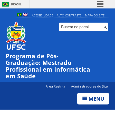
BRASIL
Simplifique!
ACESSIBILIDADE
ALTO CONTRASTE
MAPA DO SITE
Comunica BR
Participe
Acesso à informação
Legislação
Programa de Pós-
Canais
Graduação: Mestrado
Profissional em Informática
em Saúde
Área Restrita
Administradores do Site
MENU