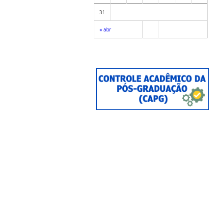
31
« abr