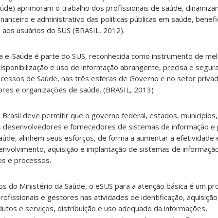
saúde) aprimoram o trabalho dos profissionais de saúde, dinamiz
inanceiro e administrativo das políticas públicas em saúde, benef
 aos usuários do SUS (BRASIL, 2012).
a e-Saúde é parte do SUS, reconhecida como instrumento de mel
isponibilização e uso de informação abrangente, precisa e segura 
ocessos de Saúde, nas três esferas de Governo e no setor privad
tores e organizações de saúde. (BRASIL, 2013)
 Brasil deve permitir que o governo federal, estados, municípios
e, desenvolvedores e fornecedores de sistemas de informação e
aúde, alinhem seus esforços, de forma a aumentar a efetividade e
senvolvimento, aquisição e implantação de sistemas de informaç
los e processos.
os do Ministério da Saúde, o eSUS para a atenção básica é um p
ofissionais e gestores nas atividades de identificação, aquisição
tos e serviços, distribuição e uso adequado da informações,