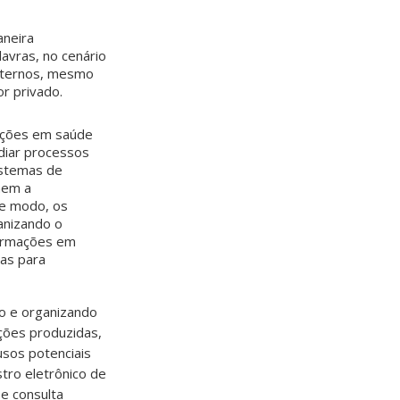
aneira
avras, no cenário
xternos, mesmo
r privado.
mações em saúde
diar processos
sistemas de
nem a
te modo, os
anizando o
formações em
nas para
ndo e organizando
ações produzidas,
usos potenciais
tro eletrônico de
 e consulta