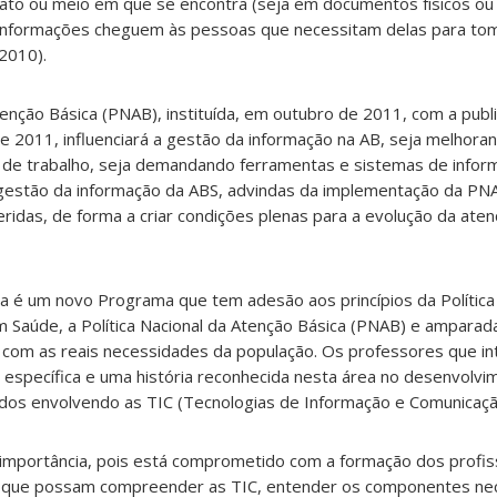
o ou meio em que se encontra (seja em documentos físicos ou di
 informações cheguem às pessoas que necessitam delas para to
2010).
tenção Básica (PNAB), instituída, em outubro de 2011, com a publ
e 2011, influenciará a gestão da informação na AB, seja melhora
o de trabalho, seja demandando ferramentas e sistemas de infor
estão da informação da ABS, advindas da implementação da PNA
ridas, de forma a criar condições plenas para a evolução da aten
a é um novo Programa que tem adesão aos princípios da Política
m Saúde, a Política Nacional da Atenção Básica (PNAB) e ampara
 com as reais necessidades da população. Os professores que i
specífica e uma história reconhecida nesta área no desenvolvi
dos envolvendo as TIC (Tecnologias de Informação e Comunicaç
 importância, pois está comprometido com a formação dos profis
que possam compreender as TIC, entender os componentes nec