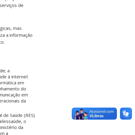
 serviços de
gicas, mas
za a informação
to.
de; a
úde à internet
formática em
linhamento do
comunicação em
eracionais da
al de Saúde (RES)
elessaúde, o
nistério da
om a