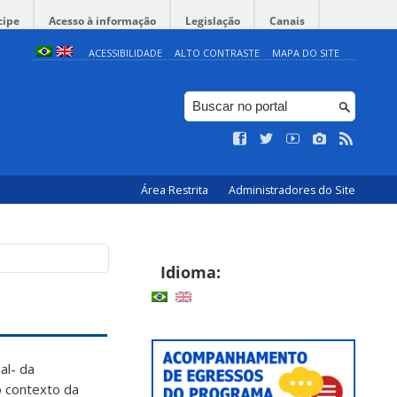
cipe
Acesso à informação
Legislação
Canais
ACESSIBILIDADE
ALTO CONTRASTE
MAPA DO SITE
Área Restrita
Administradores do Site
Idioma:
al- da
o contexto da