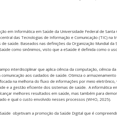
o em Informática em Saúde da Universidade Federal de Santa C
central das Tecnologias de Informação e Comunicação (TIC) na t
de saúde. Baseados nas definições da Organização Mundial da 
eSaúde como sinônimos, visto que a eSaúde é definida como o uso
mpo interdisciplinar que aplica ciência da computação, ciência da
 da comunicação aos cuidados de saúde. Otimiza o armazenamento
 focada na melhoria do fluxo de informações por meio eletrônico, 
úde e a gestão eficiente dos sistemas de saúde. A informática
 alcançar melhores resultados em saúde, mas também para demon
nçado e qual o custo envolvido nesses processos (WHO, 2025).
 Saúde objetivam a promoção da Saúde Digital que é compreend