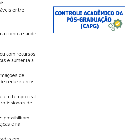
ais
táveis entre
orma como a saúde
 ou com recursos
icas e aumenta a
ormações de
de reduzir erros
e em tempo real,
rofissionais de
s possibilitam
gicas e na
icadas em