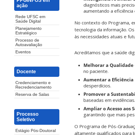
PPGINFOS em
diagnósticos mais precis
ação
aumentando a eficiência 
Rede UFSC em
Saúde Digital
No contexto do Programa, en
Planejamento
tecnologia da informação. O
Estratégico
às necessidades atuais e fut
Processo de
Autoavaliação
Acreditamos que a saúde dig
Eventos
Melhorar a Qualidade
no paciente.
Docente
Aumentar a Eficiência
Credenciamento e
desperdícios.
Recredenciamento
Promover a Sustentabi
Reserva de Salas
baseadas em evidências
Ampliar o Acesso aos S
garantindo que mais pe
Processo
Seletivo
O Programa de Pós-Graduaçã
Estágio Pós-Doutoral
altamente qualificados para 