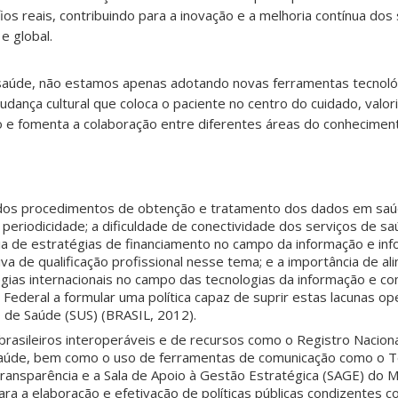
s reais, contribuindo para a inovação e a melhoria contínua dos
 e global.
a saúde, não estamos apenas adotando novas ferramentas tecnoló
ça cultural que coloca o paciente no centro do cuidado, valori
 e fomenta a colaboração entre diferentes áreas do conhecimen
 dos procedimentos de obtenção e tratamento dos dados em saú
eriodicidade; a dificuldade de conectividade dos serviços de sa
ncia de estratégias de financiamento no campo da informação e in
tiva de qualificação profissional nesse tema; e a importância de a
égias internacionais no campo das tecnologias da informação e 
 Federal a formular uma política capaz de suprir estas lacunas op
 de Saúde (SUS) (BRASIL, 2012).
 brasileiros interoperáveis e de recursos como o Registro Nacion
Saúde, bem como o uso de ferramentas de comunicação como o T
ansparência e a Sala de Apoio à Gestão Estratégica (SAGE) do Mi
ara a elaboração e efetivação de políticas públicas condizentes c