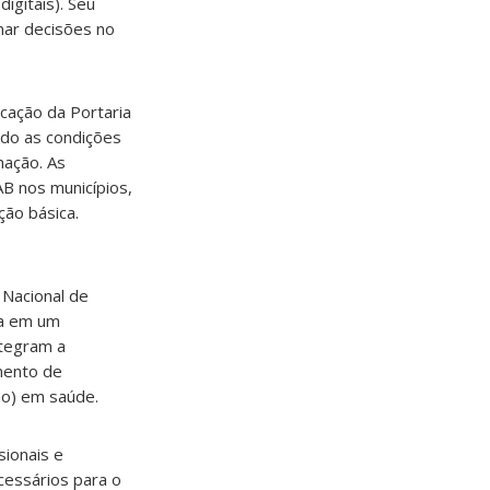
gitais). Seu
mar decisões no
icação da Portaria
ndo as condições
mação. As
B nos municípios,
ção básica.
 Nacional de
da em um
ntegram a
mento de
ão) em saúde.
sionais e
essários para o