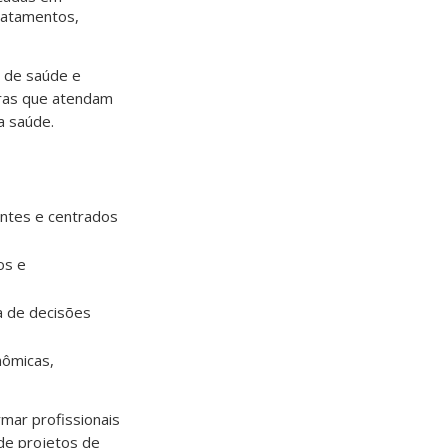
tratamentos,
s de saúde e
oras que atendam
a saúde.
entes e centrados
os e
a de decisões
nômicas,
ar profissionais
 de projetos de