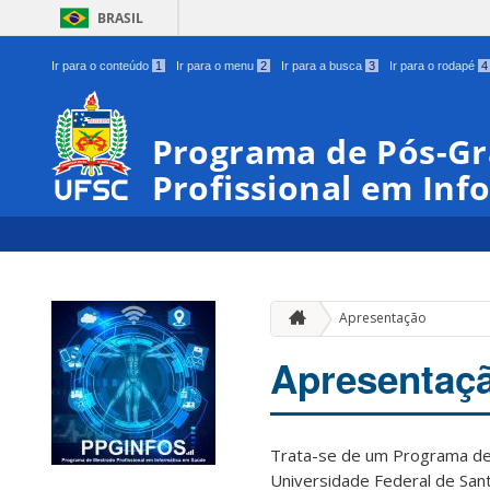
BRASIL
Ir para o conteúdo
1
Ir para o menu
2
Ir para a busca
3
Ir para o rodapé
4
Programa de Pós-G
Profissional em In
Apresentação
Apresentaç
Trata-se de um Programa de
Universidade Federal de San