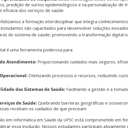
os, predição de surtos epidemiológicos e na personalização de 
e eficácia dos serviços de saúde.
fatizamos a formação interdisciplinar que integra conhecimento
s estudantes são capacitados para desenvolver soluções inovad
uras do sistema de saúde, promovendo a transformação digital n
ital é uma ferramenta poderosa para:
 do Atendimento:
Proporcionando cuidados mais seguros, efici
 Operacional:
Otimizando processos e recursos, reduzindo cust
lidade dos Sistemas de Saúde:
Facilitando a gestão e a tomad
.
erviços de Saúde:
Quebrando barreiras geográficas e socioeco
ssoas recebam os cuidados de que precisam.
o em Informática em Saúde da UFSC está comprometido em form
liderar essa evolução. Nossos estudantes participam ativamente