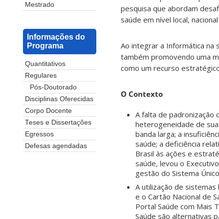
Mestrado
pesquisa que abordam desafio
saúde em nível local, nacional
Informações do
Ao integrar a Informática n
Programa
também promovendo uma mudan
Quantitativos
como um recurso estratégico
Regulares
Pós-Doutorado
O Contexto
Disciplinas Oferecidas
Corpo Docente
A falta de padronização
Teses e Dissertações
heterogeneidade de sua p
banda larga; a insuficiê
Egressos
saúde; a deficiência rela
Defesas agendadas
Brasil às ações e estrat
saúde, levou o Executivo
gestão do Sistema Único
A utilização de sistemas
e o Cartão Nacional de 
Portal Saúde com Mais Tr
Saúde são alternativas p