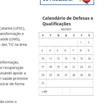
Calendário de Defesas e
Qualificações
atarina (UFSC),
AGOSTO
ransformação e
S
T
Q
Q
S
S
D
Saúde (OMS),
1
2
 das TIC na área
3
4
5
6
7
8
9
10
11
12
13
14
15
16
 informação,
 e recuperação
17
18
19
20
21
22
23
visando apoiar a
24
25
26
27
28
29
30
 em saúde promove
strar de forma
31
« abr
ida como o