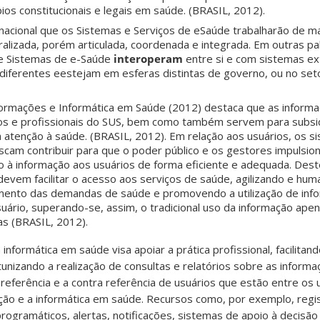
pios constitucionais e legais em saúde. (BRASIL, 2012).
 nacional que os Sistemas e Serviços de eSaúde trabalharão de m
lizada, porém articulada, coordenada e integrada. Em outras pal
 e Sistemas de e-Saúde
interoperam
entre si e com sistemas e
 diferentes eestejam em esferas distintas de governo, ou no seto
Informações e Informática em Saúde (2012) destaca que as infor
os e profissionais do SUS, bem como também servem para subsi
da atenção à saúde. (BRASIL, 2012). Em relação aos usuários, os 
cam contribuir para que o poder público e os gestores impulsio
so à informação aos usuários de forma eficiente e adequada. Des
devem facilitar o acesso aos serviços de saúde, agilizando e hum
mento das demandas de saúde e promovendo a utilização de in
usuário, superando-se, assim, o tradicional uso da informação ape
as (BRASIL, 2012).
 informática em saúde visa apoiar a prática profissional, facilita
rtunizando a realização de consultas e relatórios sobre as inform
 referência e a contra referência de usuários que estão entre os 
ão e a informática em saúde. Recursos como, por exemplo, regis
programáticos, alertas, notificações, sistemas de apoio à decisão