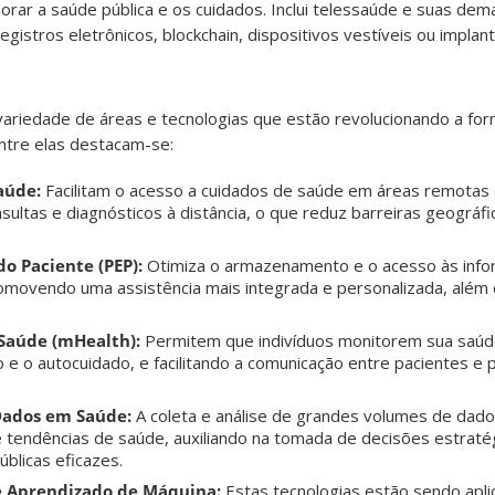
orar a saúde pública e os cuidados. Inclui telessaúde e suas dem
registros eletrônicos, blockchain, dispositivos vestíveis ou implan
 variedade de áreas e tecnologias que estão revolucionando a f
Entre elas destacam-se:
aúde:
Facilitam o acesso a cuidados de saúde em áreas remotas
nsultas e diagnósticos à distância, o que reduz barreiras geográf
do Paciente (PEP):
Otimiza o armazenamento e o acesso às inf
omovendo uma assistência mais integrada e personalizada, além 
 Saúde (mHealth):
Permitem que indivíduos monitorem sua saúd
 e o autocuidado, e facilitando a comunicação entre pacientes e p
 Dados em Saúde:
A coleta e análise de grandes volumes de dado
 tendências de saúde, auxiliando na tomada de decisões estraté
úblicas eficazes.
l e Aprendizado de Máquina:
Estas tecnologias estão sendo apl