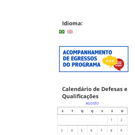
Idioma:
Calendário de Defesas e
Qualificações
AGOSTO
S
T
Q
Q
S
S
D
1
2
3
4
5
6
7
8
9