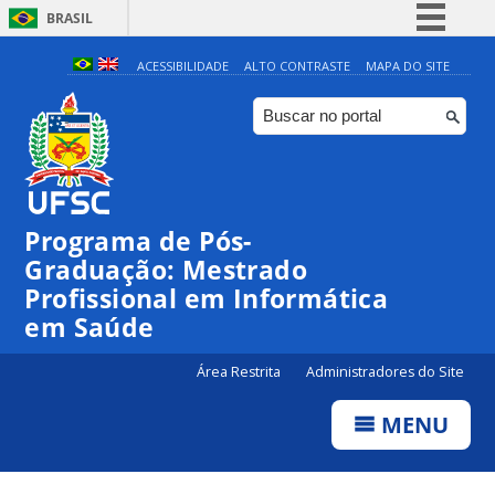
BRASIL
Simplifique!
ACESSIBILIDADE
ALTO CONTRASTE
MAPA DO SITE
Comunica BR
Participe
Acesso à informação
Legislação
Programa de Pós-
Canais
Graduação: Mestrado
Profissional em Informática
em Saúde
Área Restrita
Administradores do Site
MENU