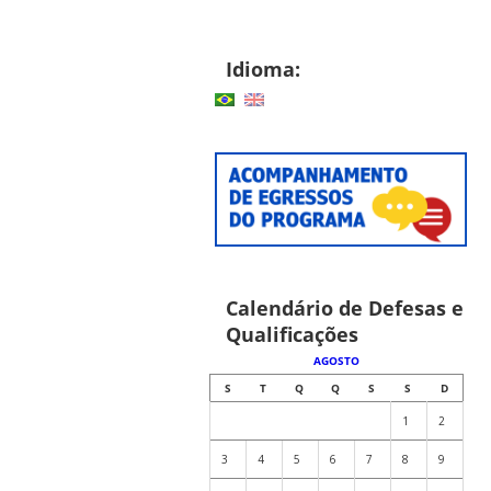
Idioma:
Calendário de Defesas e
Qualificações
AGOSTO
S
T
Q
Q
S
S
D
1
2
3
4
5
6
7
8
9