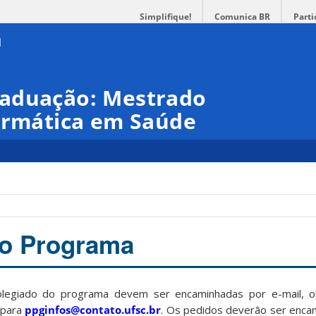
Simplifique!
Comunica BR
Parti
raduação: Mestrado
formática em Saúde
a
do Programa
colegiado do programa devem ser encaminhadas por e-mail, 
 para
ppginfos@contato.ufsc.br
. Os pedidos deverão ser enca