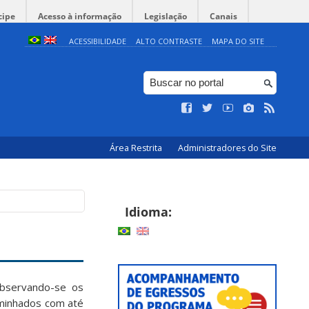
cipe
Acesso à informação
Legislação
Canais
ACESSIBILIDADE
ALTO CONTRASTE
MAPA DO SITE
Área Restrita
Administradores do Site
Idioma:
observando-se os
minhados com até