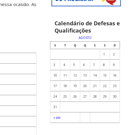
nessa ocasião. As
Calendário de Defesas e
Qualificações
AGOSTO
S
T
Q
Q
S
S
D
1
2
3
4
5
6
7
8
9
10
11
12
13
14
15
16
17
18
19
20
21
22
23
24
25
26
27
28
29
30
31
« abr