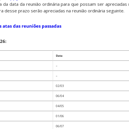
da data da reunião ordinária para que possam ser apreciadas 
ra desse prazo serão apreciadas na reunião ordinária seguinte.
s atas das reuniões passadas
26:
Data
–
–
02/03
06/04
04/05
01/06
06/07