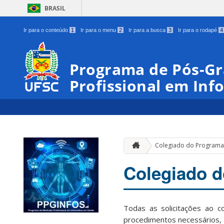
BRASIL
Ir para o conteúdo
1
Ir para o menu
2
Ir para a busca
3
Ir para o rodapé
4
Programa de Pós-G
Profissional em In
Colegiado do Program
Colegiado 
Todas as solicitações ao 
procedimentos necessários,