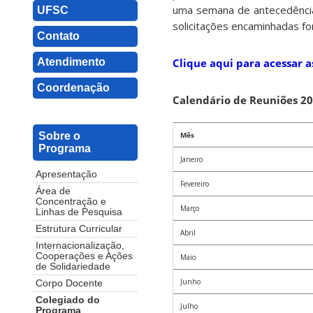
uma semana de antecedência 
UFSC
solicitações encaminhadas fo
Contato
Atendimento
Clique aqui para acessar a
Coordenação
Calendário de Reuniões 20
Mês
Sobre o
Programa
Janeiro
Apresentação
Fevereiro
Área de
Concentração e
Março
Linhas de Pesquisa
Estrutura Curricular
Abril
Internacionalização,
Cooperações e Ações
Maio
de Solidariedade
Junho
Corpo Docente
Colegiado do
Julho
Programa