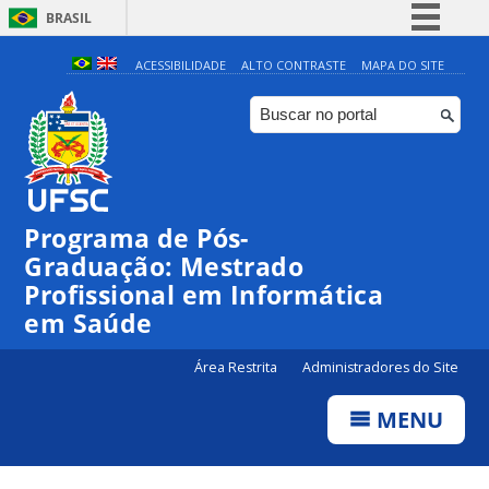
BRASIL
Simplifique!
ACESSIBILIDADE
ALTO CONTRASTE
MAPA DO SITE
Comunica BR
Participe
Acesso à informação
Legislação
Programa de Pós-
Canais
Graduação: Mestrado
Profissional em Informática
em Saúde
Área Restrita
Administradores do Site
MENU