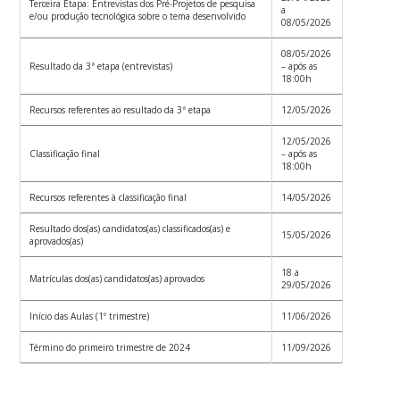
Terceira Etapa: Entrevistas dos Pré-Projetos de pesquisa
a
e/ou produção tecnológica sobre o tema desenvolvido
08/05/2026
08/05/2026
Resultado da 3ª etapa (entrevistas)
– após as
18:00h
Recursos referentes ao resultado da 3ª etapa
12/05/2026
12/05/2026
Classificação final
– após as
18:00h
Recursos referentes à classificação final
14/05/2026
Resultado dos(as) candidatos(as) classificados(as) e
15/05/2026
aprovados(as)
18 a
Matrículas dos(as) candidatos(as) aprovados
29/05/2026
Início das Aulas (1º trimestre)
11/06/2026
Término do primeiro trimestre de 2024
11/09/2026