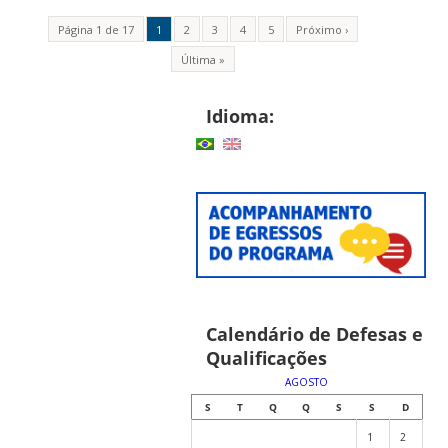
Página 1 de 17
1
2
3
4
5
Próximo ›
Última »
Idioma:
Calendário de Defesas e
Qualificações
AGOSTO
S
T
Q
Q
S
S
D
1
2