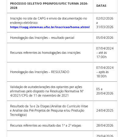
PROCESSO SELETIVO PPGINFOS/UFSC TURMA 2026-
DATAS
2028
Inscrição no site da CAPG e envio da documentação no
02/02/2026
endereço eletrônico:
a
https://capg.sistemas.ufsc.br/inscricao/home.xhtml
31/03/2026
Homologação das Inscrições – resultado parcial
05/04/2026
07/04/2024
Recursos referentes às homologações das inscrições
– até às
17:00h
07/04/2024
Homologação das Inscrições – RESULTADO
– após às
18:00h
Validação de autodeclarações dos optantes por ações
05 a
afirmativas pelo disposto na Resolução Normativa Nº
20/04/2026
4/2021/CPG de 11 de novembro de 2021
Resultado da 1a e 2a Etapas (Análise do Currículo Vitae
e Análise dos Pré-Projetos de Pesquisa e/ou Produção
24/04/2025
Tecnológica)
Recursos referentes ao resultado das 1ª a 2ª etapas
28/04/2026
29/04/2026