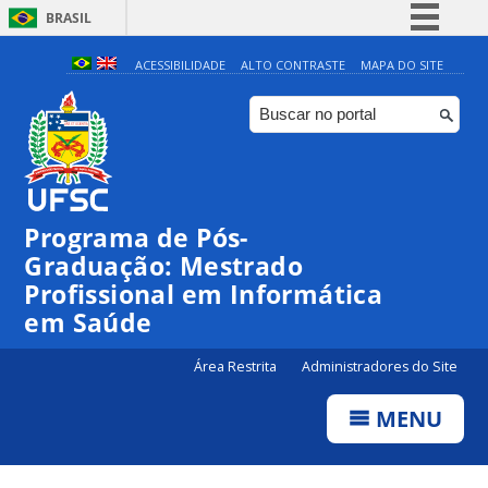
BRASIL
Simplifique!
ACESSIBILIDADE
ALTO CONTRASTE
MAPA DO SITE
Comunica BR
Participe
Acesso à informação
Legislação
Programa de Pós-
Canais
Graduação: Mestrado
Profissional em Informática
em Saúde
Área Restrita
Administradores do Site
MENU