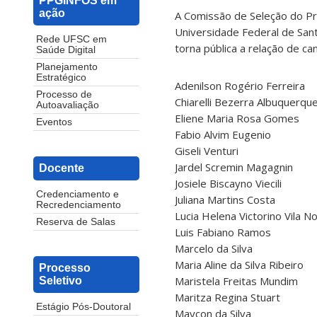
PPGINFOS em
ação
A Comissão de Seleção do P
Universidade Federal de Sant
Rede UFSC em
torna pública a relação de c
Saúde Digital
Planejamento
Estratégico
Adenilson Rogério Ferreira
Processo de
Chiarelli Bezerra Albuquerqu
Autoavaliação
Eliene Maria Rosa Gomes
Eventos
Fabio Alvim Eugenio
Giseli Venturi
Jardel Scremin Magagnin
Docente
Josiele Biscayno Viecili
Credenciamento e
Juliana Martins Costa
Recredenciamento
Lucia Helena Victorino Vila N
Reserva de Salas
Luis Fabiano Ramos
Marcelo da Silva
Maria Aline da Silva Ribeiro
Processo
Maristela Freitas Mundim
Seletivo
Maritza Regina Stuart
Estágio Pós-Doutoral
Maycon da Silva