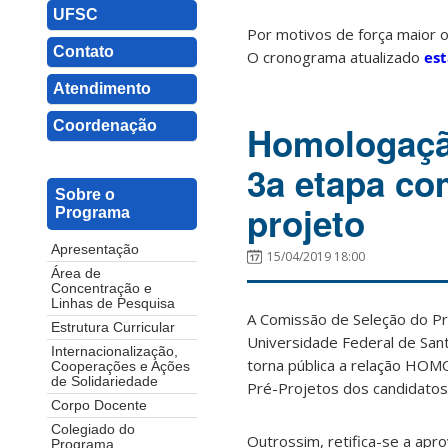
UFSC
Por motivos de força maior o
Contato
O cronograma atualizado
est
Atendimento
Coordenação
Homologaçã
3a etapa co
Sobre o
projeto
Programa
Apresentação
15/04/2019 18:00
Área de
Concentração e
Linhas de Pesquisa
A Comissão de Seleção do P
Estrutura Curricular
Universidade Federal de Sant
Internacionalização,
torna pública a relação HO
Cooperações e Ações
de Solidariedade
Pré-Projetos dos candidatos 
Corpo Docente
Colegiado do
Outrossim, retifica-se a apr
Programa