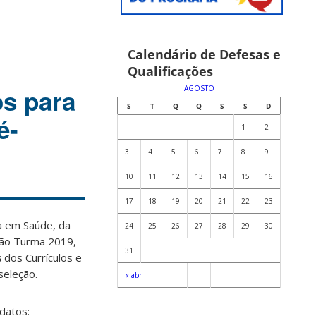
Calendário de Defesas e
Qualificações
s para
AGOSTO
S
T
Q
Q
S
S
D
é-
1
2
3
4
5
6
7
8
9
10
11
12
13
14
15
16
17
18
19
20
21
22
23
a em Saúde, da
24
25
26
27
28
29
30
eção Turma 2019,
31
s
dos Currículos e
seleção.
« abr
idatos: