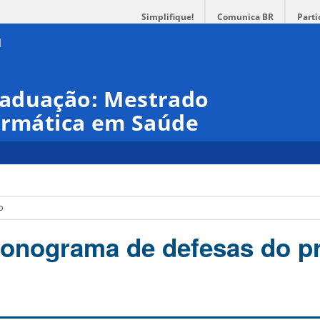
Simplifique!
Comunica BR
Parti
raduação: Mestrado
formática em Saúde
o
ronograma de defesas do pr