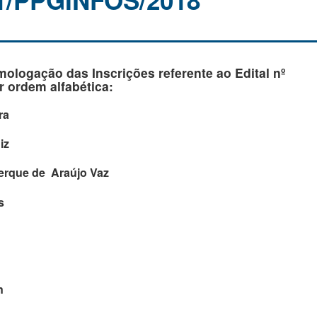
01/PPGINFOS/2018
ologação das Inscrições referente ao Edital nº
 ordem alfabética:
ra
iz
uerque de Araújo Vaz
s
n