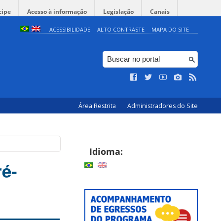
cipe
Acesso à informação
Legislação
Canais
ACESSIBILIDADE
ALTO CONTRASTE
MAPA DO SITE
Área Restrita
Administradores do Site
Idioma:
é-