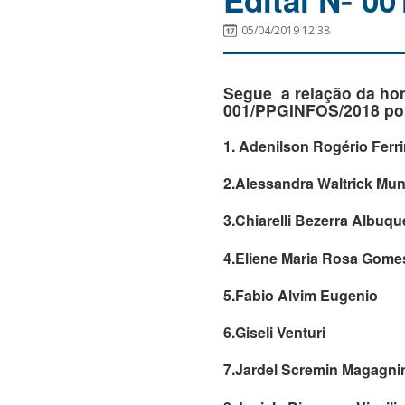
Edital Nº 0
05/04/2019 12:38
Segue a relação da hom
001/PPGINFOS/2018 por
1. Adenilson Rogério Ferri
2.Alessandra Waltrick Mun
3.Chiarelli Bezerra Albuq
4.Eliene Maria Rosa Gome
5.Fabio Alvim Eugenio
6.Giseli Venturi
7.Jardel Scremin Magagni