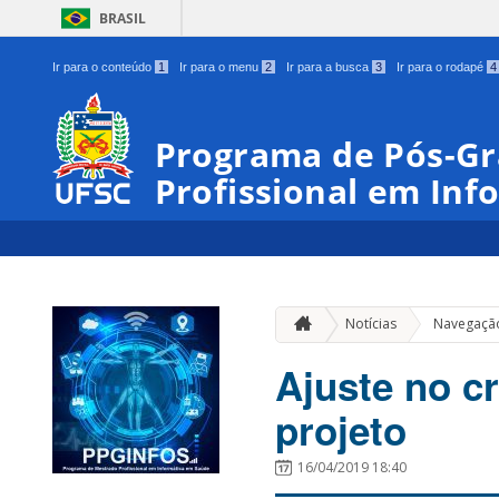
BRASIL
Ir para o conteúdo
1
Ir para o menu
2
Ir para a busca
3
Ir para o rodapé
4
Programa de Pós-G
Profissional em In
Notícias
Navegaçã
Ajuste no c
projeto
16/04/2019 18:40