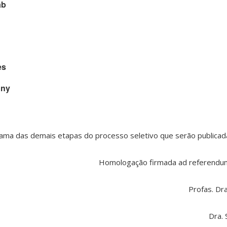
ab
es
ony
ama das demais etapas do processo seletivo que serão publicad
Homologação firmada ad referend
Profas. Dr
Dra.