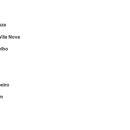
uza
Vila Nova
elho
beiro
im