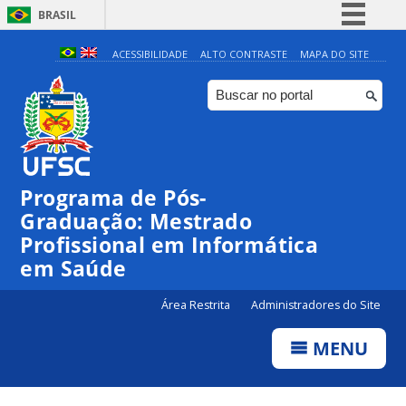
BRASIL
Simplifique!
ACESSIBILIDADE
ALTO CONTRASTE
MAPA DO SITE
Comunica BR
Participe
Acesso à informação
Legislação
Programa de Pós-
Canais
Graduação: Mestrado
Profissional em Informática
em Saúde
Área Restrita
Administradores do Site
MENU