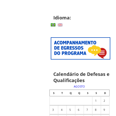
Idioma:
Calendário de Defesas e
Qualificações
AGOSTO
S
T
Q
Q
S
S
D
1
2
3
4
5
6
7
8
9