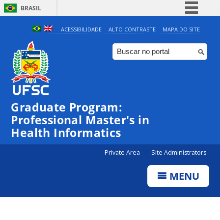
BRASIL
Simplifique!
ACESSIBILIDADE
ALTO CONTRASTE
MAPA DO SITE
Comunica BR
Participe
Acesso à informação
Legislação
Graduate Program:
Canais
Professional Master's in
Health Informatics
Private Area
Site Administrators
MENU