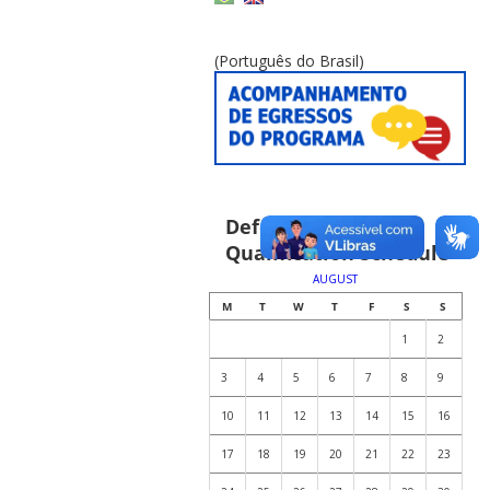
(Português do Brasil)
Defense and
Qualification Schedule
AUGUST
M
T
W
T
F
S
S
1
2
3
4
5
6
7
8
9
10
11
12
13
14
15
16
17
18
19
20
21
22
23