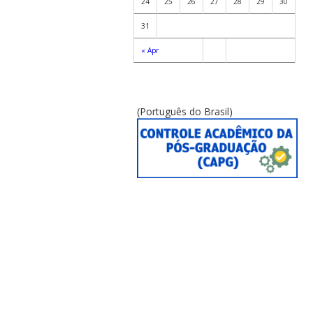
24
25
26
27
28
29
30
31
« Apr
(Português do Brasil)